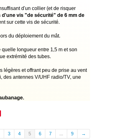
uffisant d'un collier (et de risquer
 d'une vis "de sécurité" de 6 mm de
t sur cette vis de sécurité.
 lors du déploiement du mât.
e quelle longueur entre 1,5 m et son
que extrémité des tubes.
s légères et offrant peu de prise au vent
i, des antennes V/UHF radio/TV, une
 haubanage.
3
4
5
6
7
...
9
→