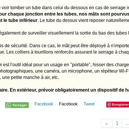
e voir tomber un tube dans celui du dessous en cas de serrage ins
our chaque jonction entre les tubes, nos mâts sont pourvus
 le tube inférieur
. Le tube du dessus vient reposer naturellemen
 également de surveiller visuellement la sortie du bas des tubes
is de sécurité. Dans ce cas, le mât peut être déployé à n'import
e. Les colliers à tourillons renforcés assurant le serrage à cha
est l'outil idéal pour un usage en "portable", hisser des charge
 photographiques, une caméra, un microphone, un répéteur Wi-F
 une petite manche à air, etc.
ire. En extérieur, prévoir obligatoirement un dispositif de
Facebook
Facebook
Tweet
Enregistrer
Partager
←
1
...